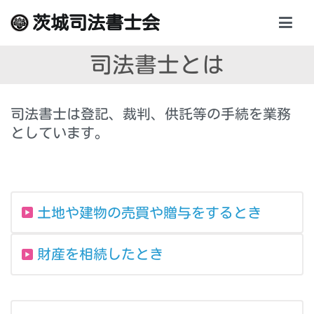
内
茨城司法書士会
容
を
司法書士とは
ス
キ
ッ
司法書士は登記、裁判、供託等の手続を業務
プ
としています。
土地や建物の売買や贈与をするとき
財産を相続したとき