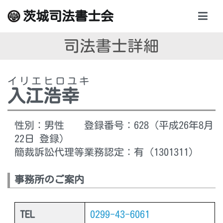
内
茨城司法書士会
容
を
司法書士詳細
ス
キ
ッ
イリエヒロユキ
プ
入江浩幸
性別：男性 登録番号：628 (平成26年8月
22日 登録)
簡裁訴訟代理等業務認定：有（1301311）
事務所のご案内
TEL
0299-43-6061