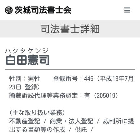
内
茨城司法書士会
容
を
司法書士詳細
ス
キ
ッ
ハクタケンジ
プ
白田憲司
性別：男性 登録番号：446 (平成13年7月
23日 登録)
簡裁訴訟代理等業務認定：有（205019）
(主な取り扱い業務)
不動産登記 / 商業・法人登記 / 裁判所に提
出する書類等の作成 / 供託 /